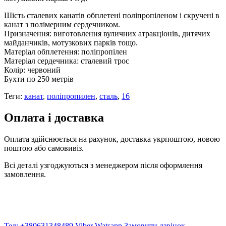
Шість сталевих канатів обплетені поліпропіленом і скручені в
канат з полімерним сердечником.
Призначення: виготовлення вуличних атракціонів, дитячих
майданчиків, мотузкових парків тощо.
Матеріал обплетення: поліпропілен
Матеріал сердечника: сталевий трос
Колір: червоний
Бухти по 250 метрів
Теги:
канат
,
поліпропилен
,
сталь
,
16
Оплата і доставка
Оплата здійснюється на рахунок, доставка укрпоштою, новою
поштою або самовивіз.
Всі деталі узгоджуються з менеджером після оформлення
замовлення.
Тел: +380631348489
Viber
Watsapp
Замовити дзвінок