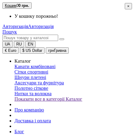
Кошик
0
0 грн.
×
У кошику порожньо!
Авторизація
Авторизація
Пошук
UA
RU
EN
€
Euro
$
US Dollar
грн
Гривна
Каталог
Канати комбіновані
Сітки спортивні
Шнури плетені
Аксесуари та фурнітура
Полотно сіткове
Нитки та волокна
Показати все в категорії Каталог
Про компанію
Доставка і оплата
Блог