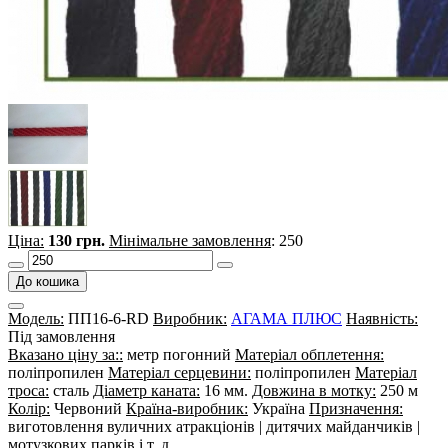
Ціна:
130 грн.
Мінімальне замовлення
: 250
До кошика
Модель:
ПП16-6-RD
Виробник:
АГАМА ПЛЮС
Наявність:
Під замовлення
Вказано ціну за::
метр погонний
Матеріал обплетення:
поліпропилен
Матеріал серцевини:
поліпропилен
Матеріал
троса:
сталь
Діаметр каната:
16 мм.
Довжина в мотку:
250 м
Колір:
Червоний
Країна-виробник:
Україна
Призначення:
виготовлення вуличних атракціонів | дитячих майданчиків |
мотузкових парків і т. д.