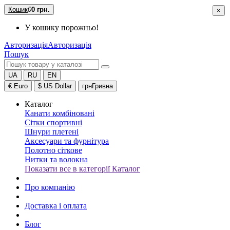
Кошик
0
0 грн.
×
У кошику порожньо!
Авторизація
Авторизація
Пошук
UA
RU
EN
€
Euro
$
US Dollar
грн
Гривна
Каталог
Канати комбіновані
Сітки спортивні
Шнури плетені
Аксесуари та фурнітура
Полотно сіткове
Нитки та волокна
Показати все в категорії Каталог
Про компанію
Доставка і оплата
Блог