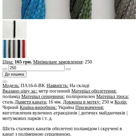
Ціна:
165 грн.
Мінімальне замовлення
: 250
До кошика
Модель:
ПА16-6-BK
Наявність:
На складі
Вказано ціну за::
метр погонний
Матеріал обплетення:
поліамід
Матеріал серцевини:
поліпропилен
Матеріал троса:
сталь
Діаметр каната:
16 мм.
Довжина в мотку:
250 м
Колір:
Чорний
Країна-виробник:
Україна
Призначення:
виготовлення вуличних атракціонів | дитячих майданчиків |
мотузкових парків і т. д.
Шість сталевих канатів обплетені поліамідом і скручені в
канат з полімерною серцевиною.