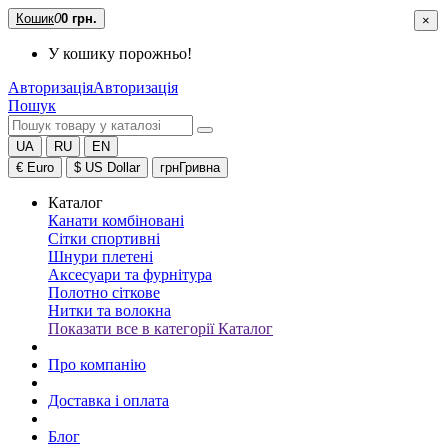
Кошик
0
0 грн.
×
У кошику порожньо!
Авторизація
Авторизація
Пошук
UA
RU
EN
€
Euro
$
US Dollar
грн
Гривна
Каталог
Канати комбіновані
Сітки спортивні
Шнури плетені
Аксесуари та фурнітура
Полотно сіткове
Нитки та волокна
Показати все в категорії Каталог
Про компанію
Доставка і оплата
Блог